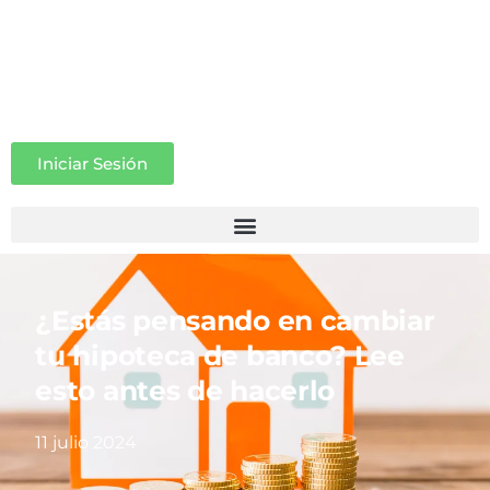
Iniciar Sesión
¿Estás pensando en cambiar
tu hipoteca de banco? Lee
esto antes de hacerlo
11 julio 2024