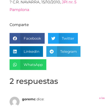
? C.R. NAVARRA, 15/10/2010,
JPI nr. 5
Pamplona
Comparte
Facebook
Twitter
LinkedIn
Telegram
WhatsApp
2 respuestas
a las
goremc
dice: