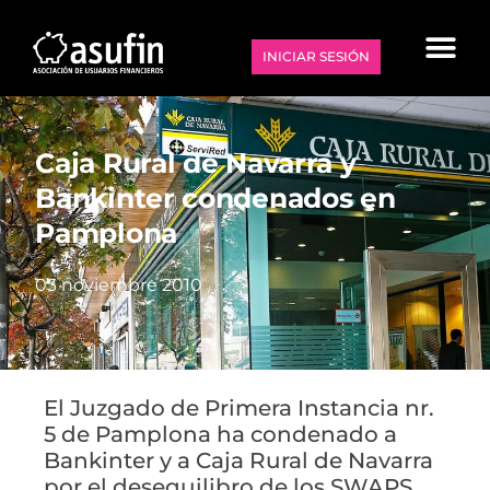
INICIAR SESIÓN
Caja Rural de Navarra y
Bankinter condenados en
Pamplona
03 noviembre 2010
El Juzgado de Primera Instancia nr.
5 de Pamplona ha condenado a
Bankinter y a Caja Rural de Navarra
por el desequilibro de los SWAPS.