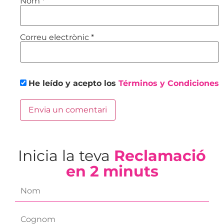
Nom
*
Correu electrònic
*
He leído y acepto los
Términos y Condiciones
Inicia la teva
Reclamació
en 2 minuts
f
i
r
l