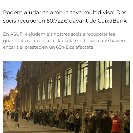
Podem ajudar-te amb la teva multidivisa! Dos
socis recuperen 50.722€ davant de CaixaBank
En ASUFIN ajudem els nostres socis a recuperar les
quantitats relatives a la clàusula multidivisa que havien
encarit el préstec en un 65% Dos afectats