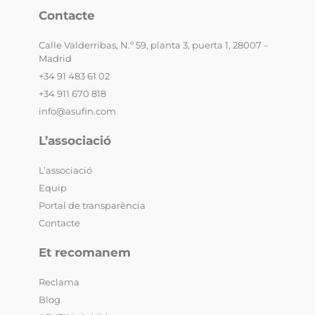
Contacte
Calle Valderribas, N.º 59, planta 3, puerta 1, 28007 –
Madrid
+34 91 483 61 02
+34 911 670 818
info@asufin.com
L’associació
L’associació
Equip
Portal de transparència
Contacte
Et recomanem
Reclama
Blog