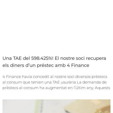
a
m
a
c
i
o
n
Una TAE del 598.425%! El nostre soci recupera
els diners d’un préstec amb 4 Finance
4 Finance havia concedit al nostre soci diversos préstecs
al consum que tenien una TAE usurària La demanda de
préstecs al consum ha augmentat en l’últim any. Aquests