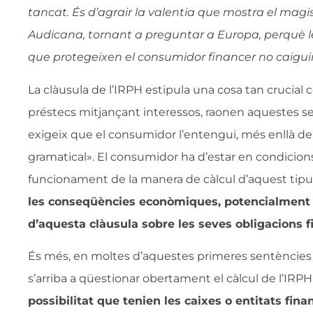
tancat. És d’agrair la valentia que mostra el magi
Audicana, tornant a preguntar a Europa, perquè l
que protegeixen el consumidor financer no caigui
La clàusula de l’IRPH estipula una cosa tan crucial 
préstecs mitjançant interessos, raonen aquestes sen
exigeix que el consumidor l’entengui, més enllà del 
gramatical». El consumidor ha d’estar en condicio
funcionament de la manera de càlcul d’aquest tipus 
les conseqüències econòmiques, potencialment s
d’aquesta clàusula sobre les seves obligacions f
És més, en moltes d’aquestes primeres sentèncie
s’arriba a qüestionar obertament el càlcul de l’IRPH, 
possibilitat que tenien les caixes o entitats fina