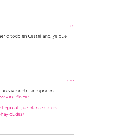
a les
nerlo todo en Castellano, ya que
a les
be previamente siempre en
www.asufin.cat
-llego-al-tjue-planteara-una-
-hay-dudas/