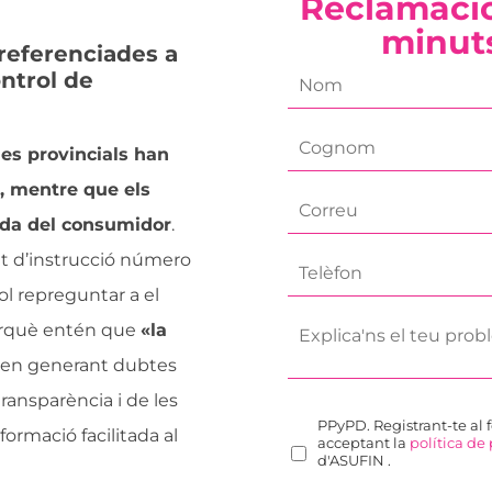
Reclamació
minut
referenciades a
ntrol de
f
i
r
ies provincials han
l
s
a
t
a, mentre que els
s
n
e
t
nda del consumidor
.
a
m
n
m
at d’instrucció número
a
a
e
p
i
m
*
ol repreguntar a el
h
l
e
o
perquè entén que
«la
*
*
m
n
xen generant dubtes
e
e
n
*
transparència i de les
s
PPyPD. Registrant-te al 
a
formació facilitada al
acceptant la
política de
j
d'ASUFIN .
e