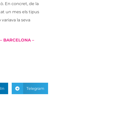
xò. En concret, de la
tat un mes els tipus
o variava la seva
8 – BARCELONA –
In
Telegram