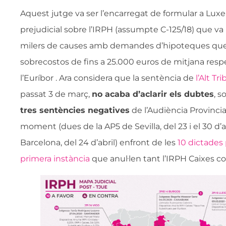
Aquest jutge va ser l’encarregat de formular a Lux
prejudicial sobre l’IRPH (assumpte C-125/18) que va
milers de causes amb demandes d’hipoteques qu
sobrecostos de fins a 25.000 euros de mitjana respe
l’Euríbor . Ara considera que la sentència de
l’Alt Tr
passat 3 de març,
no acaba d’aclarir els dubtes
, s
tres sentències negatives
de l’Audiència Provincial
moment (dues de la AP5 de Sevilla, del 23 i el 30 d’a
Barcelona, del 24 d’abril) enfront de les
10 dictades 
primera instància
que anul·len tant l’IRPH Caixes co