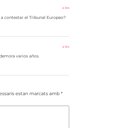
a les
a contestar el Tribunal Europeo?
a les
demora varios años.
essaris estan marcats amb
*