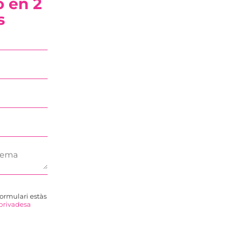
 en 2
s
formulari estàs
 privadesa