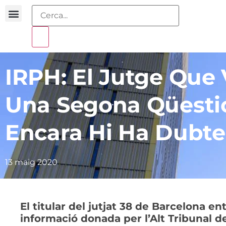
Coneix-nos
Cercador de sentències
IRPH: El Jutge Que 
Una Segona Qüesti
Encara Hi Ha Dubte
13 maig 2020
El titular del jutjat 38 de Barcelona en
informació donada per l’Alt Tribunal d