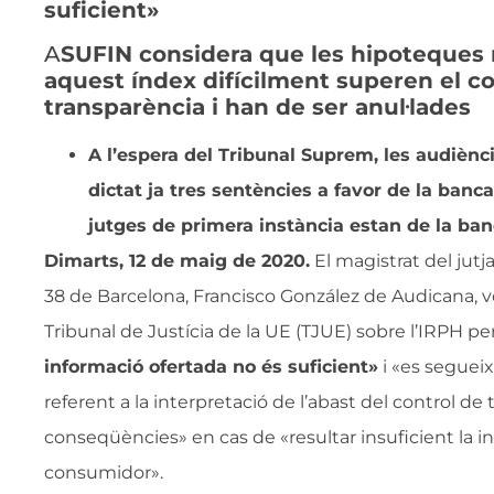
suficient»
A
SUFIN considera que les hipoteques 
aquest índex difícilment superen el co
transparència i han de ser anul·lades
A l’espera del Tribunal Suprem, les audiènc
dictat ja tres sentències a favor de la banc
jutges de primera instància estan de la ba
Dimarts, 12 de maig de 2020.
El magistrat del jutj
38 de Barcelona, Francisco González de Audicana, v
Tribunal de Justícia de la UE (TJUE) sobre l’IRPH 
informació ofertada no és suficient»
i «es seguei
referent a la interpretació de l’abast del control de 
conseqüències» en cas de «resultar insuficient la in
consumidor».