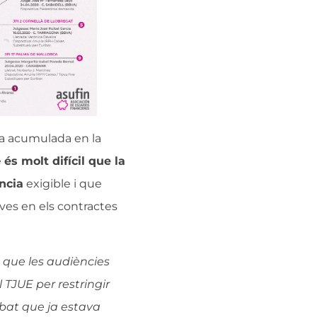
i
a
_
r
e
c
l
a
m
ia acumulada en la
a
c
e
és molt difícil que la
i
o
ncia
exigible i que
n
ives en els contractes
 que les audiències
 TJUE per restringir
ebat que ja estava