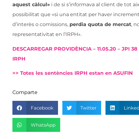
aquest càlcul»
i de si s’informava al client de tot ai
possibilitat que «si una entitat per haver incremen
d’interès o comissions,
perdia quota de mercat
, n
representativitat en l’IRPH».
DESCARREGAR PROVIDÈNCIA – 11.05.20 – JPI 3
IRPH
>> Totes les sentències IRPH estan en ASUFIN
Comparte
Facebook
Twitter
Linked
WhatsApp