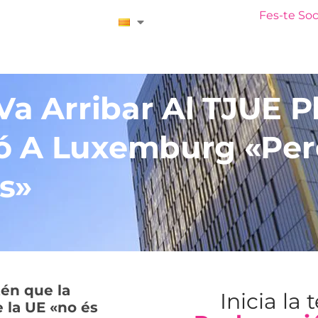
Iniciar Sessió
Fes-te Soc
Va Arribar Al TJUE P
ó A Luxemburg «pe
s»
tén que la
Inicia la 
e la UE «no és