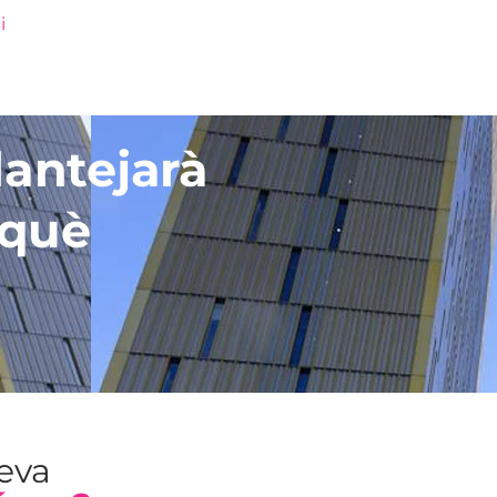
i
lantejarà
rquè
teva