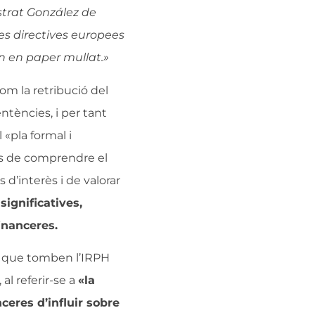
strat González de
es directives europees
n en paper mullat.»
com la retribució del
tències, i per tant
«pla formal i
ns de comprendre el
d’interès i de valorar
ignificatives,
inanceres.
s que tomben l’IRPH
al referir-se a
«la
nceres d’influir sobre