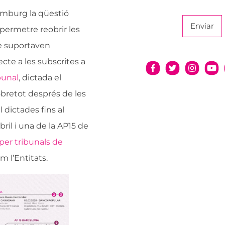
f
o
emburg la qüestió
r
Enviar
 permetre reobrir les
m
u
e suportaven
l
cte a les subscrites a
a
r
ibunal
, dictada el
i
o
obretot després de les
c
 dictades fins al
o
n
bril i una de la AP15 de
t
per tribunals de
a
c
m l’Entitats.
t
o
_
i
n
i
c