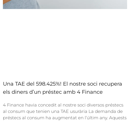
e
c
l
a
m
a
c
i
o
n
Una TAE del 598.425%! El nostre soci recupera
els diners d’un préstec amb 4 Finance
4 Finance havia concedit al nostre soci diversos préstecs
al consum que tenien una TAE usurària La demanda de
préstecs al consum ha augmentat en l’últim any. Aquests