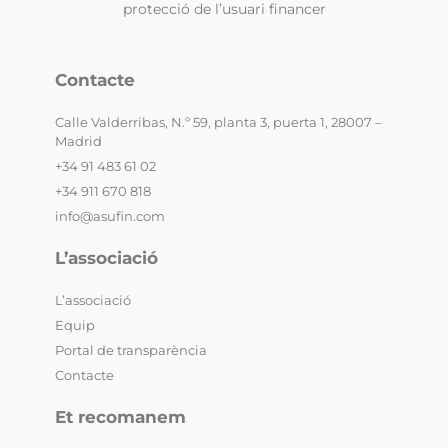
protecció de l’usuari financer
Contacte
Calle Valderribas, N.º 59, planta 3, puerta 1, 28007 –
Madrid
+34 91 483 61 02
+34 911 670 818
info@asufin.com
L’associació
L’associació
Equip
Portal de transparència
Contacte
Et recomanem