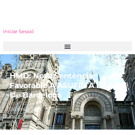
Iniciar Sessió
HMD: Nova Sentència
Favorable A ASUFIN A L’AP15
De Barcelona
06 maig 2019