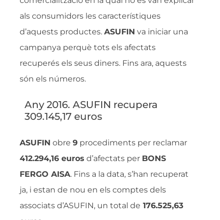
comercialització en la qual no es van explicar
als consumidors les característiques
d’aquests productes.
ASUFIN
va iniciar una
campanya perquè tots els afectats
recuperés els seus diners. Fins ara, aquests
són els números.
Any 2016. ASUFIN recupera
309.145,17 euros
ASUFIN
obre
9
procediments per reclamar
412.294,16 euros
d’afectats per
BONS
FERGO AISA
. Fins a la data, s’han recuperat
ja, i estan de nou en els comptes dels
associats d’ASUFIN, un total de
176.525,63