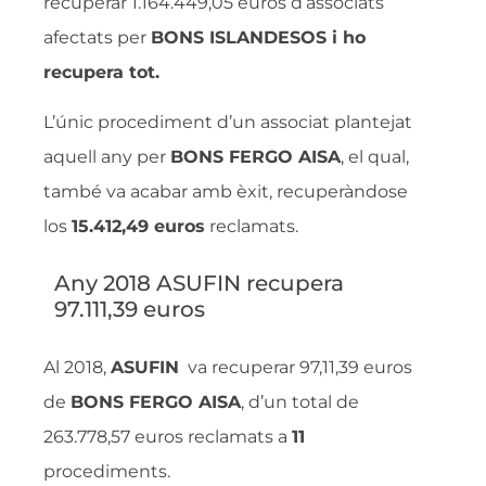
recuperar 1.164.449,05 euros d’associats
afectats per
BONS ISLANDESOS i ho
recupera tot.
L’únic procediment d’un associat plantejat
aquell any per
BONS FERGO AISA
, el qual,
també va acabar amb èxit, recuperàndose
los
15.412,49 euros
reclamats.
Any 2018 ASUFIN recupera
97.111,39 euros
Al 2018,
ASUFIN
va recuperar 97,11,39 euros
de
BONS FERGO AISA
, d’un total de
263.778,57 euros reclamats a
11
procediments.