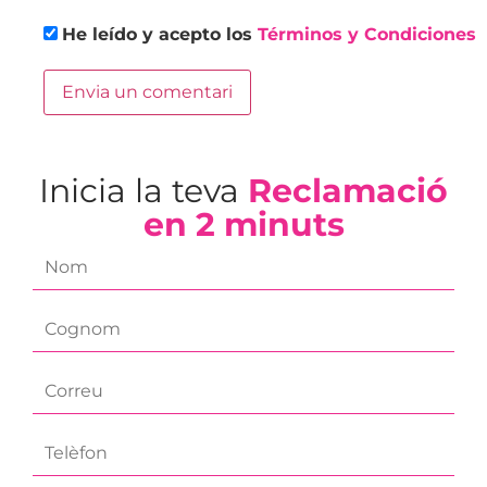
He leído y acepto los
Términos y Condiciones
Inicia la teva
Reclamació
en 2 minuts
f
i
r
l
s
a
t
s
n
e
t
a
m
n
m
a
a
e
p
i
m
*
h