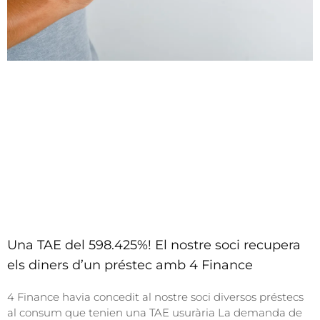
a
_
r
e
c
l
a
m
a
c
i
o
n
Una TAE del 598.425%! El nostre soci recupera
els diners d’un préstec amb 4 Finance
4 Finance havia concedit al nostre soci diversos préstecs
al consum que tenien una TAE usurària La demanda de