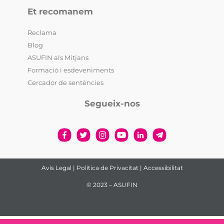
Et recomanem
Reclama
Blog
ASUFIN als Mitjans
Formació i esdeveniments
Cercador de sentències
Segueix-nos
Avís Legal
|
Política de Privacitat
|
Accessibilitat
© 2023 – ASUFIN