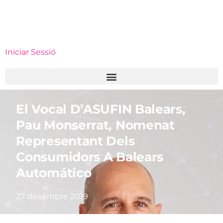
Iniciar Sessió
El Vocal D’ASUFIN Balears,
Pau Monserrat, Nomenat
Representant Dels
Consumidors A Balears
Automático
27 desembre 2019