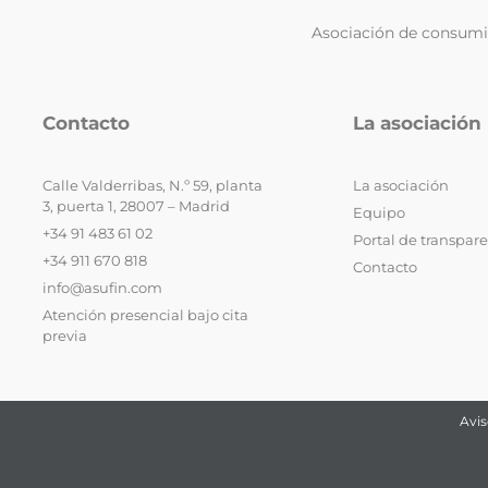
Asociación de consumid
Contacto
La asociación
Calle Valderribas, N.º 59, planta
La asociación
3, puerta 1, 28007 – Madrid
Equipo
+34 91 483 61 02
Portal de transpar
+34 911 670 818
Contacto
info@asufin.com
Atención presencial bajo cita
previa
Avis