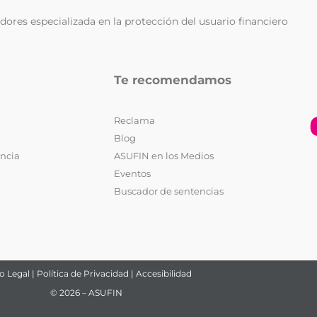
ores especializada en la protección del usuario financiero
Te recomendamos
Reclama
Blog
encia
ASUFIN en los Medios
Eventos
Buscador de sentencias
o Legal
|
Política de Privacidad
|
Accesibilidad
© 2026 – ASUFIN