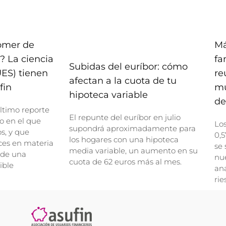
comer de
Má
? La ciencia
fa
Subidas del euríbor: cómo
UES) tienen
re
afectan a la cuota de tu
fin
mu
hipoteca variable
de
ltimo reporte
El repunte del euríbor en julio
o en el que
Lo
supondrá aproximadamente para
, y que
0,5
los hogares con una hipoteca
ces en materia
se 
media variable, un aumento en su
 de una
nue
cuota de 62 euros más al mes.
ible
ana
rie