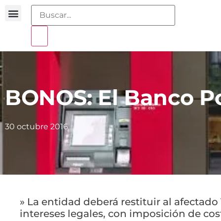
Buscador sentencias
Portal sobreendeudamiento
BONOS: El Banco Po
30 octubre 2016
» La entidad deberá restituir al afectado 
intereses legales, con imposición de cos