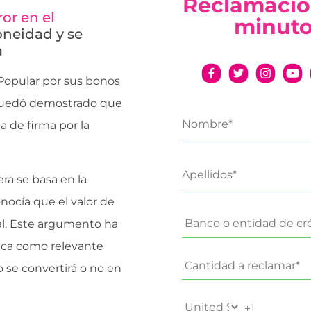
Reclamació
or en el
minut
oneidad y se
a
Popular por sus bonos
 quedó demostrado que
a de firma por la
era se basa en la
nocía que el valor de
ial. Este argumento ha
fica como relevante
o se convertirá o no en