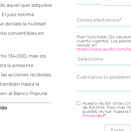
odo aquel que adquiera
. El juez estima
e declara la nulidad
te convertibles en
Plan Solicitado (Es necesa
cuenta vigente). Los plan
revisar en
https://www.asufin.com/ha
nte 134.000, más los
sta la presente
las acciones recibidas,
, también hasta la
nen al Banco Popular.
Acepto recibir otras c
de ASUFIN. Para más in
ido
puedes revisar nuestra
Privacidad
*