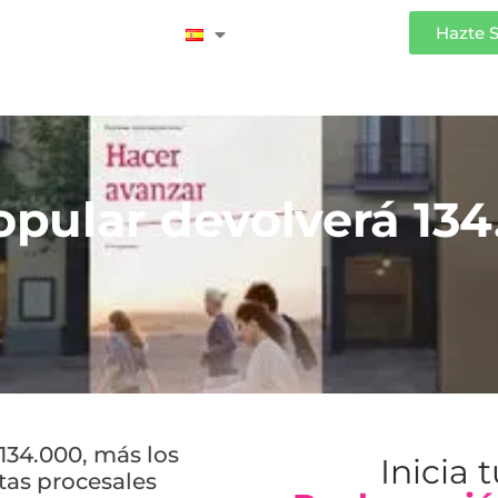
Iniciar Sesión
Hazte 
pular devolverá 134.
134.000, más los
Inicia 
tas procesales