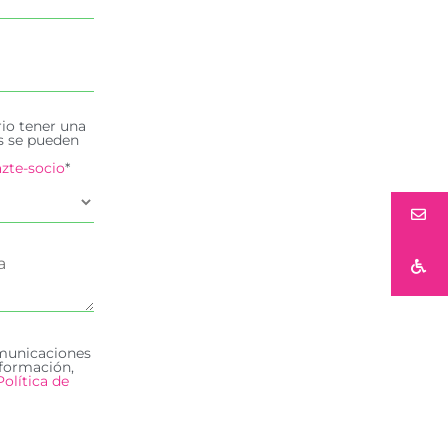
rio tener una
es se pueden
zte-socio
*
omunicaciones
formación,
Política de