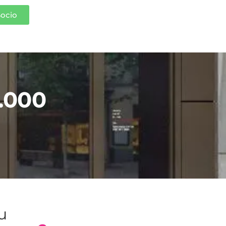
Socio
000
tu