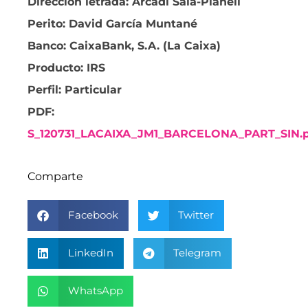
Dirección letrada: Arcadi Sala-Planell
Perito: David García Muntané
Banco: CaixaBank, S.A. (La Caixa)
Producto: IRS
Perfil: Particular
PDF:
S_120731_LACAIXA_JM1_BARCELONA_PART_SIN.
Comparte
Facebook
Twitter
LinkedIn
Telegram
WhatsApp