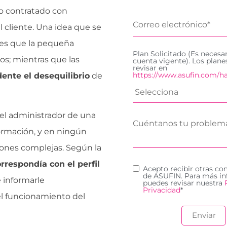
to contratado con
l cliente. Una idea que se
nes que la pequeña
Plan Solicitado (Es necesa
ros; mientras que las
cuenta vigente). Los plan
revisar en
https://www.asufin.com/ha
dente el desequilibrio
de
 el administrador de una
ormación, y en ningún
iones complejas. Según la
orrespondía con el perfil
Acepto recibir otras c
de ASUFIN. Para más in
e informarle
puedes revisar nuestra
Privacidad
*
l funcionamiento del