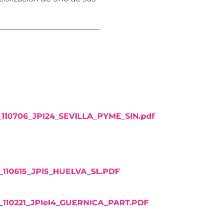
10706_JPI24_SEVILLA_PYME_SIN.pdf
110615_JPI5_HUELVA_SL.PDF
110221_JPIeI4_GUERNICA_PART.PDF