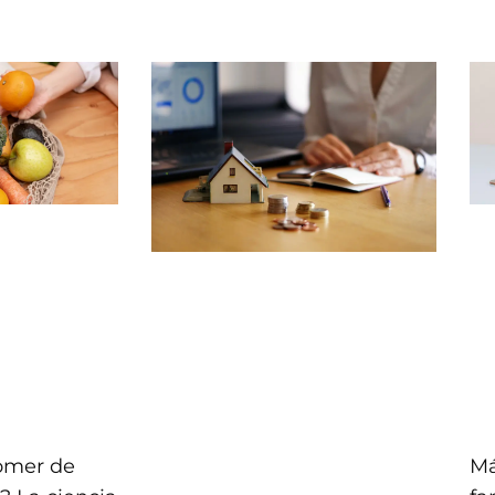
comer de
Má