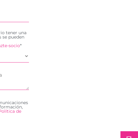
rio tener una
es se pueden
zte-socio
*
omunicaciones
formación,
Política de