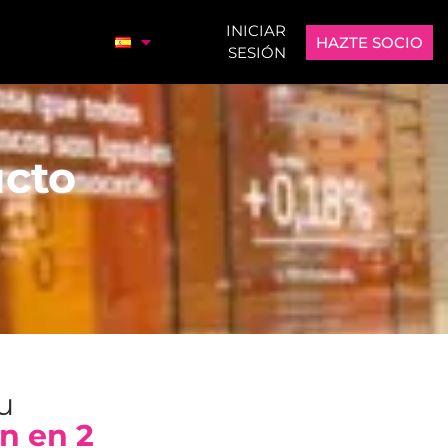
INICIAR
HAZTE SOCIO
SESIÓN
cto
tu
n en 2