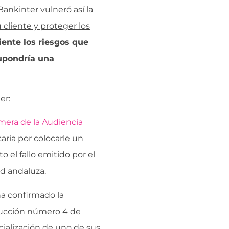
Bankinter vulneró así la
 cliente y proteger los
iente los riesgos que
supondría una
er:
imera de la Audiencia
ria por colocarle un
 el fallo emitido por el
d andaluza.
a confirmado la
rucción número 4 de
ialización de uno de sus