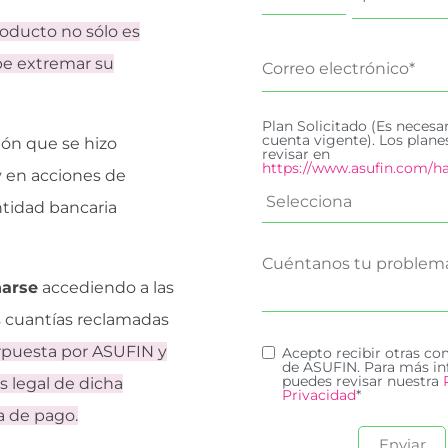
oducto no sólo es
ebe extremar su
Plan Solicitado (Es necesa
cuenta vigente). Los plan
ión que se hizo
revisar en
https://www.asufin.com/ha
y en acciones de
ntidad bancaria
narse
accediendo a las
s cuantías reclamadas
erpuesta por ASUFIN y
Acepto recibir otras c
de ASUFIN. Para más in
puedes revisar nuestra
s legal de dicha
Privacidad
*
a de pago.