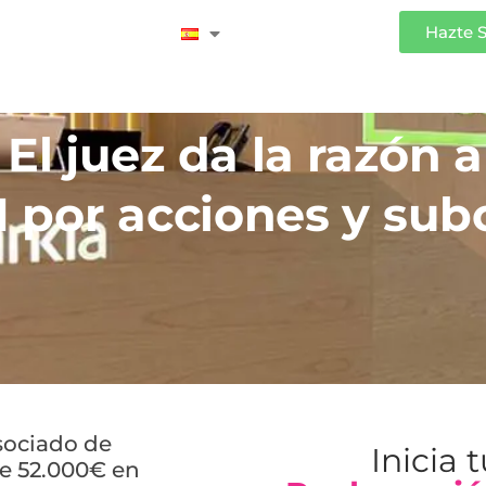
Iniciar Sesión
Hazte 
l juez da la razón a
 por acciones y sub
asociado de
Inicia 
e 52.000€ en