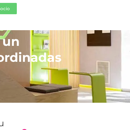
Socio
 un
ordinadas
tu