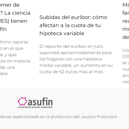
comer de
Má
? La ciencia
fa
Subidas del euríbor: cómo
UES) tienen
re
afectan a la cuota de tu
fin
mu
hipoteca variable
de
ltimo reporte
El repunte del euríbor en julio
o en el que
Lo
supondrá aproximadamente para
, y que
0,5
los hogares con una hipoteca
ces en materia
se 
media variable, un aumento en su
 de una
nue
cuota de 62 euros más al mes.
ible
ana
rie
ores especializada en la protección del usuario financiero