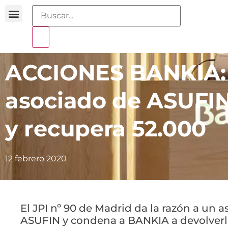
Buscador sentencias
Portal sobreendeudamiento
ACCIONES BANKIA: E
asociado de ASUFIN
y recupera 52.000
12 febrero 2020
El JPI nº 90 de Madrid da la razón a un 
ASUFIN y condena a BANKIA a devolverl