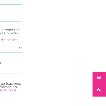
rio tener una
es se pueden
zte-socio
*
omunicaciones
formación,
Política de