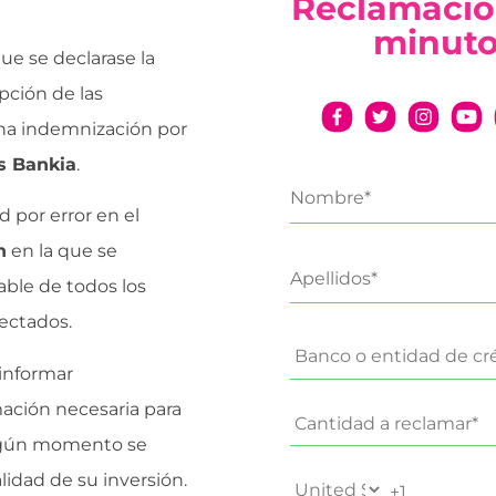
Reclamació
minut
ue se declarase la
pción de las
na indemnización por
s Bankia
.
d por error en el
n
en la que se
able de todos los
fectados.
 informar
mación necesaria para
ingún momento se
lidad de su inversión.