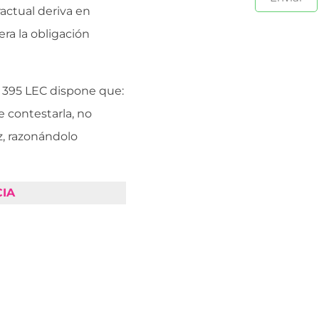
actual deriva en
ra la obligación
. 395 LEC dispone que:
 contestarla, no
z, razonándolo
IA