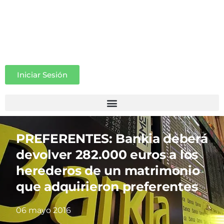
Iniciar Sesión
PREFERENTES: Bankia deberá
devolver 282.000 euros a los
herederos de un matrimonio
que adquirieron preferentes
06 mayo 2016