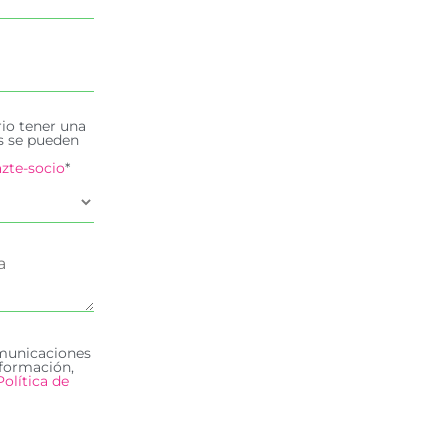
rio tener una
es se pueden
zte-socio
*
omunicaciones
formación,
Política de