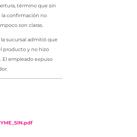
ertura, término que sin
 la confirmación no
ampoco son claras.
 la sucursal admitió que
l producto y no hizo
. El empleado expuso
or.
YME_SIN.pdf