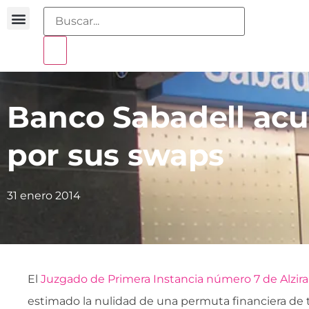
Buscador sentencias
Portal sobreendeudamiento
Banco Sabadell ac
por sus swaps
31 enero 2014
El
Juzgado de Primera Instancia número 7 de Alzira
estimado la nulidad de una permuta financiera de t