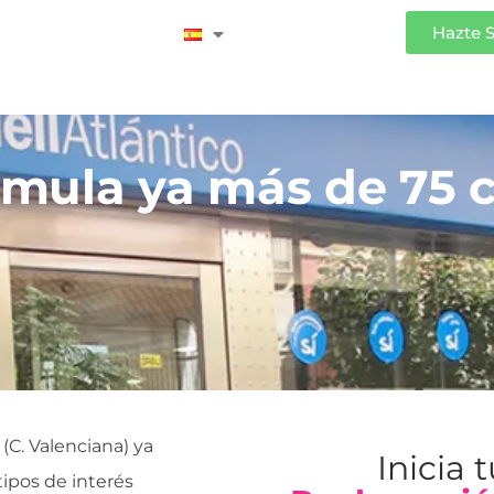
Iniciar Sesión
Hazte 
umula ya más de 75 
(C. Valenciana) ya
Inicia 
ipos de interés