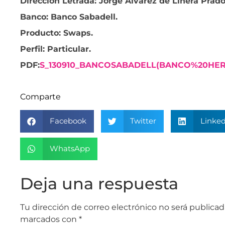
Dirección Letrada: Jorge Álvarez de Linera Prado
Banco: Banco Sabadell.
Producto: Swaps.
Perfil: Particular
.
PDF:
S_130910_BANCOSABADELL(BANCO%20HERR
Comparte
Facebook
Twitter
Linked
WhatsApp
Deja una respuesta
Tu dirección de correo electrónico no será publicad
marcados con
*