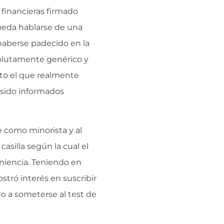
 financieras firmado
ueda hablarse de una
 haberse padecido en la
solutamente genérico y
to el que realmente
 sido informados
te como minorista y al
silla según la cual el
eniencia. Teniendo en
tró interés en suscribir
o a someterse al test de