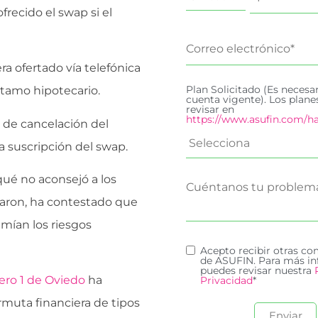
recido el swap si el
a ofertado vía telefónica
Plan Solicitado (Es necesa
stamo hipotecario.
cuenta vigente). Los plan
revisar en
https://www.asufin.com/ha
 de cancelación del
a suscripción del swap.
qué no aconsejó a los
ajaron, ha contestado que
umían los riesgos
Acepto recibir otras c
de ASUFIN. Para más in
puedes revisar nuestra
ero 1 de Oviedo
ha
Privacidad
*
muta financiera de tipos