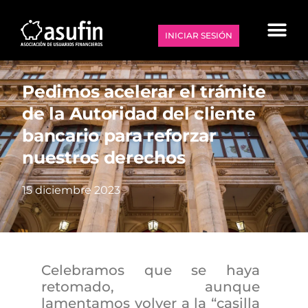
INICIAR SESIÓN
Pedimos acelerar el trámite
de la Autoridad del cliente
bancario para reforzar
nuestros derechos
15 diciembre 2023
Celebramos que se haya
retomado, aunque
lamentamos volver a la “casilla