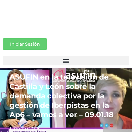
Iniciar Sesión
ASUFIN en la televisión de
Castilla y León sobre la
demanda colectiva por la
gestión de Iberpistas en la
Ap6 – vamos a ver – 09.01.18
11 enero 2018