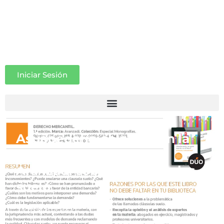
Iniciar Sesión
Asuapedefin colabora en la
nueva publicación de
Aranzadi sobre las cláusulas
suelo
23 mayo 2014