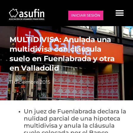
INICIAR SESIÓN
MULTIDIVISA: Anulada una
multidivisa con cláusula
suelo en Fuenlabrada y otra
en Valladolid
11 diciembre 2015
Un juez de Fuenlabrada declara la
nulidad parcial de una hipoteca
multidivisa y anula la cláusula
suelo colocada por el Banco