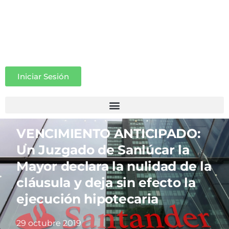
Iniciar Sesión
VENCIMIENTO ANTICIPADO:
Un Juzgado de Sanlúcar la
Mayor declara la nulidad de la
cláusula y deja sin efecto la
ejecución hipotecaria
29 octubre 2019