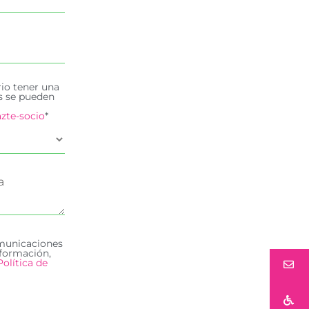
rio tener una
es se pueden
zte-socio
*
omunicaciones
formación,
Política de