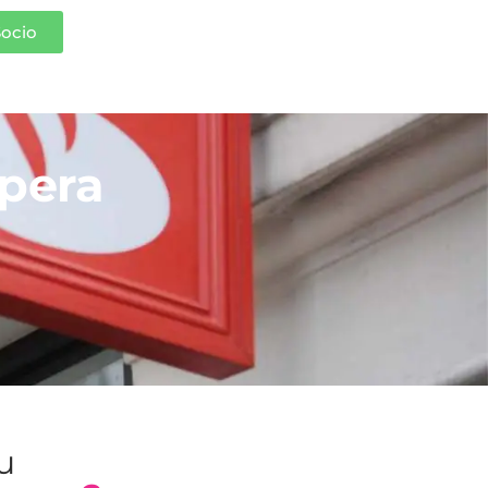
Socio
pera
tu