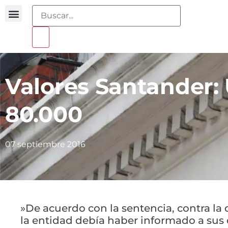
Buscador sentencias
Portal sobreendeudamiento
Valores Santander:
80.000
07 septiembre 2016
»De acuerdo con la sentencia, contra la 
la entidad debía haber informado a sus c