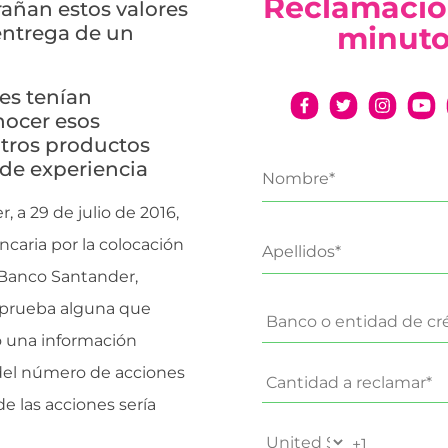
Reclamació
añan estos valores
minut
 entrega de un
es tenían
nocer esos
otros productos
 de experiencia
 a 29 de julio de 2016,
caria por la colocación
 Banco Santander,
 prueba alguna que
co una información
 del número de acciones
 de las acciones sería