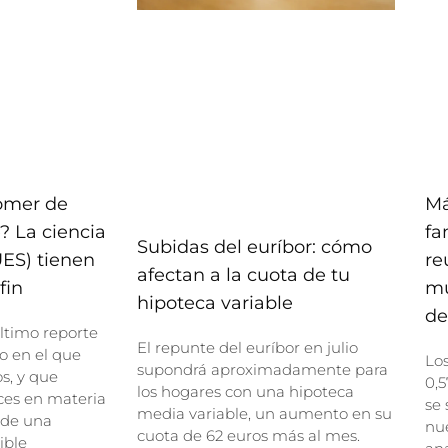
comer de
Má
? La ciencia
fa
Subidas del euríbor: cómo
UES) tienen
re
afectan a la cuota de tu
fin
mu
hipoteca variable
de
ltimo reporte
El repunte del euríbor en julio
o en el que
Lo
supondrá aproximadamente para
, y que
0,5
los hogares con una hipoteca
ces en materia
se 
media variable, un aumento en su
 de una
nue
cuota de 62 euros más al mes.
ible