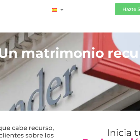
Iniciar Sesión
Hazte 
 Un matrimonio recu
que cabe recurso,
Inicia 
lientes sobre los