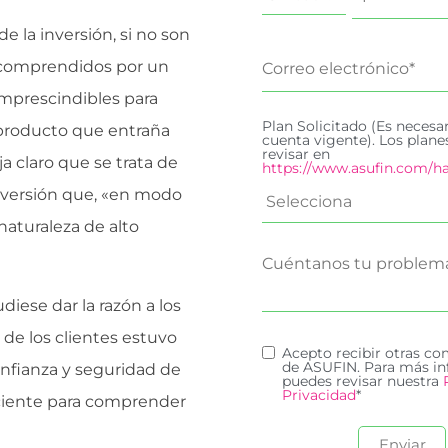
 de la inversión, si no son
r comprendidos por un
imprescindibles para
Plan Solicitado (Es necesa
 producto que entraña
cuenta vigente). Los plan
revisar en
a claro que se trata de
https://www.asufin.com/ha
inversión que, «en modo
aturaleza de alto
iese dar la razón a los
de los clientes estuvo
Acepto recibir otras c
de ASUFIN. Para más in
onfianza y seguridad de
puedes revisar nuestra
Privacidad
*
iciente para comprender