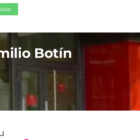
Socio
ilio Botín
tu