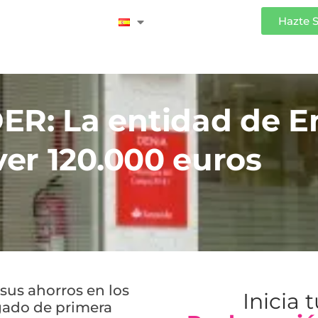
Iniciar Sesión
Hazte 
: La entidad de Em
er 120.000 euros
sus ahorros en los
Inicia 
gado de primera