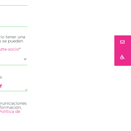
rio tener una
es se pueden
zte-socio
*
f
omunicaciones
formación,
Política de