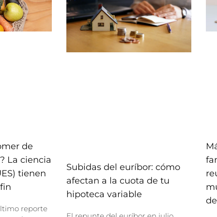
comer de
Má
? La ciencia
fa
Subidas del euríbor: cómo
UES) tienen
re
afectan a la cuota de tu
fin
mu
hipoteca variable
de
ltimo reporte
El repunte del euríbor en julio