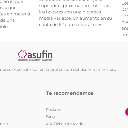
o en el que
Lo
supondrá aproximadamente para
, y que
0,5
los hogares con una hipoteca
ces en materia
se 
media variable, un aumento en su
 de una
nue
cuota de 62 euros más al mes.
ible
ana
rie
ores especializada en la protección del usuario financiero
Te recomendamos
Reclama
Blog
encia
ASUFIN en los Medios