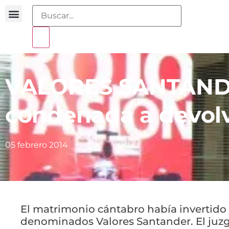
Buscador sentencias
Portal sobreendeudamiento
VALORES SANTANDER
condenada a devolv
05 febrero 2014
El matrimonio cántabro había invertido 
denominados Valores Santander. El juz