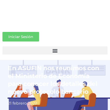
Iniciar Sesión
En ASUFIN nos reunimos con
el Ministerio de Economía
para conocer los detalles del
nuevo protocolo bancario
21 febrero 2022