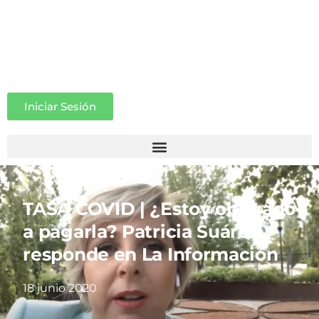
Iniciar Sesión
TASA COVID | ¿Estoy obligado
a pagarla? Patricia Suárez
responde en La Información
18 junio 2020