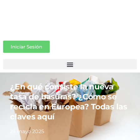
Iniciar Sesión
¿En qué consiste la nueva
tasa de basuras? ¿Cómo se
recicla en Europea? Todas las
claves aquí
23 mayo 2025