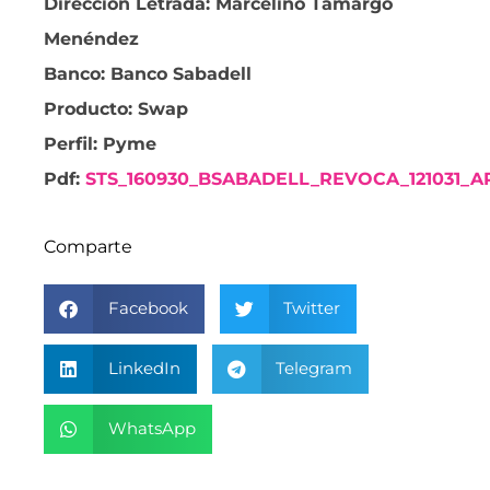
Dirección Letrada: Marcelino Tamargo
Menéndez
Banco: Banco Sabadell
Producto: Swap
Perfil: Pyme
Pdf:
STS_160930_BSABADELL_REVOCA_121031_A
Comparte
Facebook
Twitter
LinkedIn
Telegram
WhatsApp