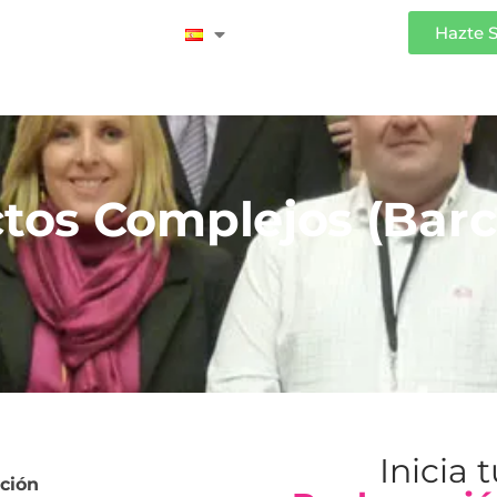
Iniciar Sesión
Hazte 
tos Complejos (Barc
Inicia 
ción