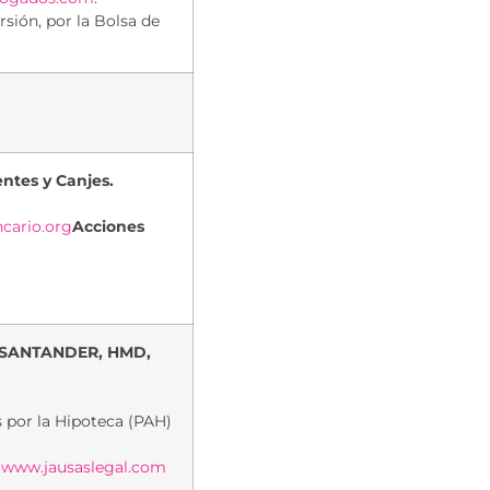
sión, por la Bolsa de
ntes y Canjes.
ario.org
Acciones
 SANTANDER, HMD,
 por la Hipoteca (PAH)
»
www.jausaslegal.com