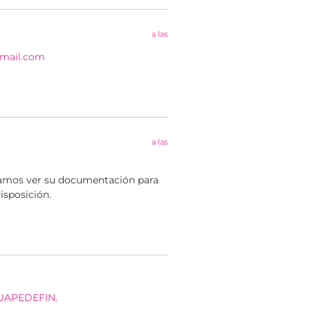
a las
mail.com
a las
tamos ver su documentación para
isposición.
SUAPEDEFIN.