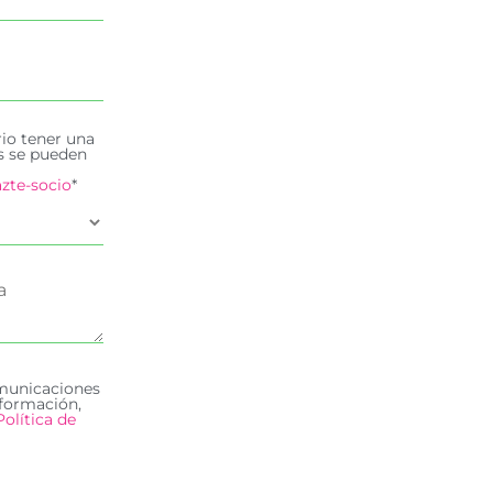
rio tener una
es se pueden
zte-socio
*
omunicaciones
formación,
Política de