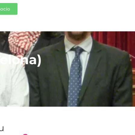
Socio
elona)
tu