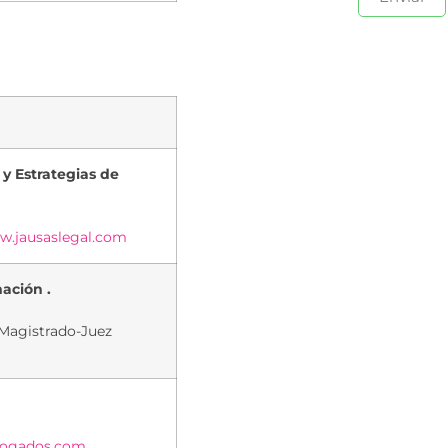
y Estrategias de
.jausaslegal.com
ación .
 Magistrado-Juez
ogados.com
.