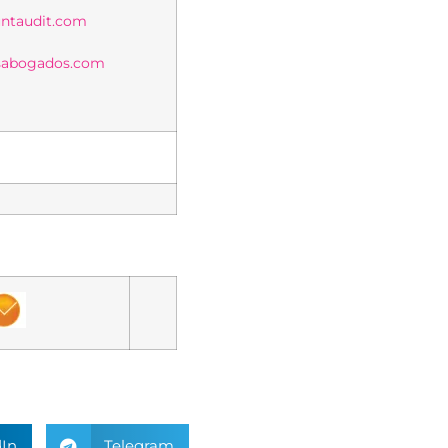
taudit.com
abogados.com
In
Telegram