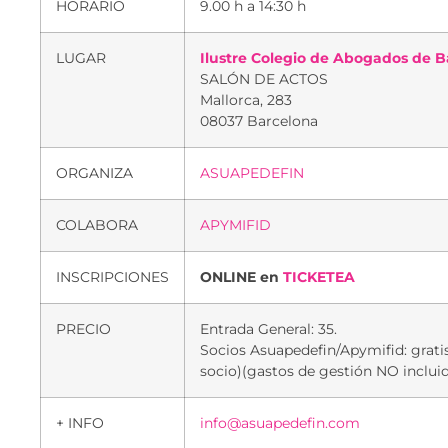
HORARIO
9.00 h a 14:30 h
LUGAR
Ilustre Colegio de Abogados de B
SALÓN DE ACTOS
Mallorca, 283
08037 Barcelona
ORGANIZA
ASUAPEDEFIN
COLABORA
APYMIFID
INSCRIPCIONES
ONLINE en
TICKETEA
PRECIO
Entrada General: 35.
Socios Asuapedefin/Apymifid: grati
socio)(gastos de gestión NO inclui
+ INFO
info@asuapedefin.com