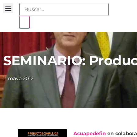
Buscador sentencias
Portal sobreendeudamiento
SEMINARIO: Produc
11 mayo 2012
Asuapedefin
en colabora