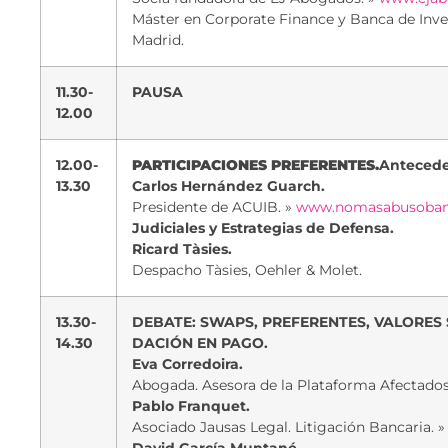
Máster en Corporate Finance y Banca de Inver
Madrid.
11.30-
PAUSA
12.00
12.00-
PARTICIPACIONES PREFERENTES.
Antecede
13.30
Carlos Hernández Guarch.
Presidente de ACUIB. »
www.nomasabusobanc
Judiciales y Estrategias de Defensa.
Ricard Tàsies.
Despacho Tàsies, Oehler & Molet.
13.30-
DEBATE: SWAPS, PREFERENTES, VALORES
14.30
DACIÓN EN PAGO.
Eva Corredoira.
Abogada. Asesora de la Plataforma Afectados
Pablo Franquet.
Asociado Jausas Legal. Litigación Bancaria. 
David García Muntané.