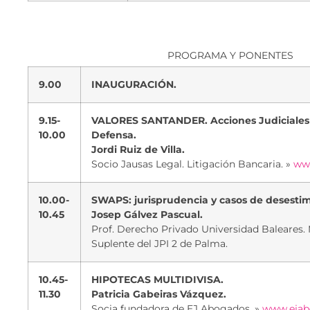
PROGRAMA Y PONENTES
9.00
INAUGURACIÓN.
9.15-
VALORES SANTANDER. Acciones Judiciales 
10.00
Defensa.
Jordi Ruiz de Villa.
Socio Jausas Legal. Litigación Bancaria. »
www
10.00-
SWAPS: jurisprudencia y casos de desestim
10.45
Josep Gálvez Pascual.
Prof. Derecho Privado Universidad Baleares.
Suplente del JPI 2 de Palma.
10.45-
HIPOTECAS MULTIDIVISA.
11.30
Patricia Gabeiras Vázquez.
Socia fundadora de EJ Abogados. »
www.ejab