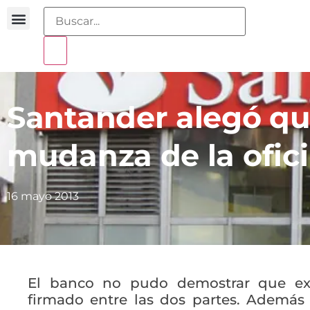
Buscador sentencias
Portal sobreendeudamiento
Santander alegó que
mudanza de la ofic
16 mayo 2013
El banco no pudo demostrar que exi
firmado entre las dos partes. Además