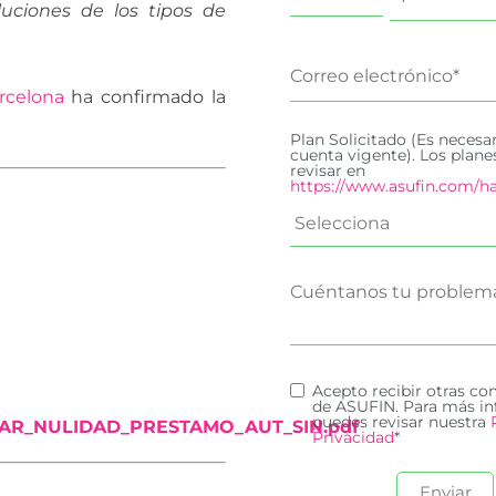
uciones de los tipos de
rcelona
ha confirmado la
Plan Solicitado (Es necesa
cuenta vigente). Los plan
revisar en
https://www.asufin.com/ha
Acepto recibir otras c
de ASUFIN. Para más in
puedes revisar nuestra
LAR_NULIDAD_PRESTAMO_AUT_SIN.pdf
Privacidad
*