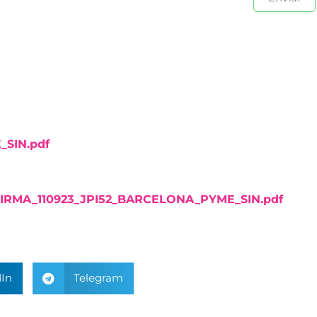
SIN.pdf
RMA_110923_JPI52_BARCELONA_PYME_SIN.pdf
In
Telegram