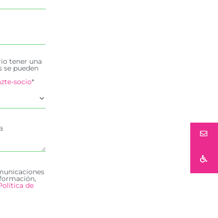
rio tener una
es se pueden
zte-socio
*
omunicaciones
formación,
Política de