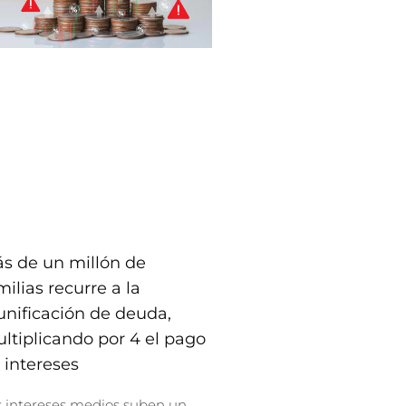
s de un millón de
milias recurre a la
unificación de deuda,
ltiplicando por 4 el pago
 intereses
s intereses medios suben un