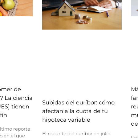
comer de
Má
? La ciencia
fa
Subidas del euríbor: cómo
UES) tienen
re
afectan a la cuota de tu
fin
mu
hipoteca variable
de
ltimo reporte
El repunte del euríbor en julio
o en el que
Lo