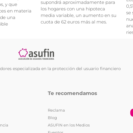
supondrá aproximadamente para
, y que
0,5
los hogares con una hipoteca
ces en materia
se 
media variable, un aumento en su
 de una
nue
cuota de 62 euros más al mes.
ible
ana
rie
ores especializada en la protección del usuario financiero
Te recomendamos
Reclama
Blog
encia
ASUFIN en los Medios
Eventos