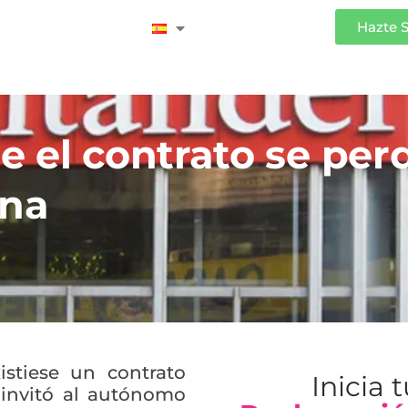
Iniciar Sesión
Hazte 
 el contrato se perd
ina
stiese un contrato
Inicia 
 invitó al autónomo