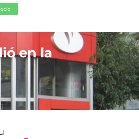
Socio
ió en la
tu