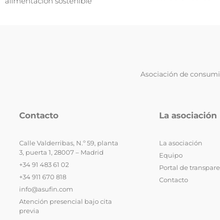
alimentación sostenible
Asociación de consumid
Contacto
La asociación
Calle Valderribas, N.º 59, planta
La asociación
3, puerta 1, 28007 – Madrid
Equipo
+34 91 483 61 02
Portal de transpar
+34 911 670 818
Contacto
info@asufin.com
Atención presencial bajo cita
previa