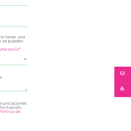
rio tener una
es se pueden
zte-socio
*
omunicaciones
formación,
Política de