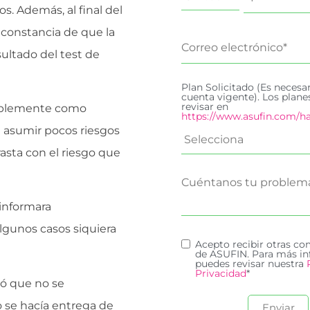
os. Además, al final del
 constancia de que la
ultado del test de
Plan Solicitado (Es necesa
cuenta vigente). Los plan
revisar en
implemente como
https://www.asufin.com/ha
n asumir pocos riesgos
asta con el riesgo que
 informara
lgunos casos siquiera
Acepto recibir otras c
de ASUFIN. Para más in
puedes revisar nuestra
Privacidad
*
ió que no se
 se hacía entrega de