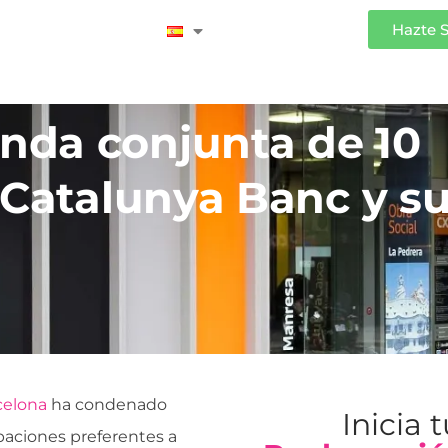
Iniciar Sesión
Hazte 
nda conjunta de 10
 Catalunya Banc y s
celona
ha condenado
Inicia 
ipaciones preferentes a