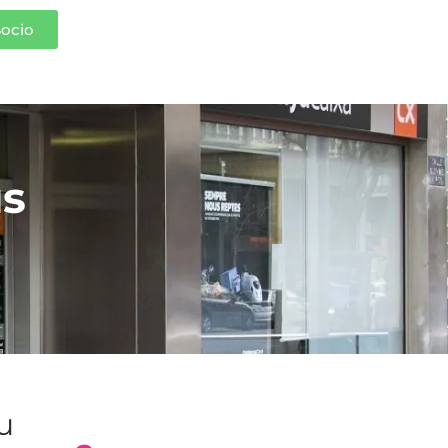
Socio
us
tu