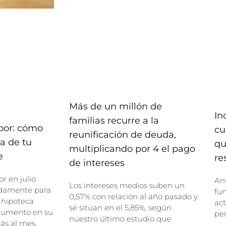
Más de un millón de
In
familias recurre a la
bor: cómo
cu
reunificación de deuda,
ta de tu
qu
multiplicando por 4 el pago
e
re
de intereses
r en julio
Ant
Los intereses medios suben un
damente para
fu
0,57% con relación al año pasado y
 hipoteca
act
se sitúan en el 5,85%, según
 aumento en su
per
nuestro último estudio que
ás al mes.