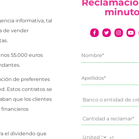
Reclamació
minut
ncia informativa, tal
ra de vender
tas.
unos 55.000 euros
andantes.
pción de preferentes
ed. Estos contratos se
aban que los clientes
 financieros
era el dividendo que