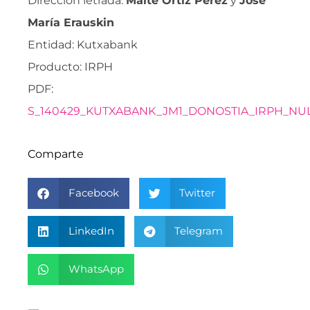
Dirección letrada:
Maite Ortiz Pérez
y
Jose
María Erauskin
Entidad: Kutxabank
Producto: IRPH
PDF:
S_140429_KUTXABANK_JM1_DONOSTIA_IRPH_NUL
Comparte
Facebook
Twitter
LinkedIn
Telegram
WhatsApp