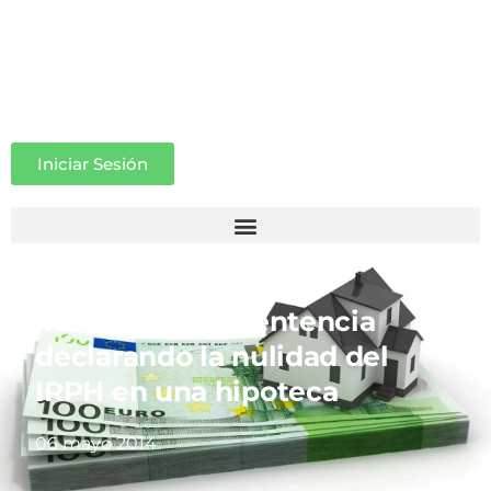
Iniciar Sesión
IRPH: Primera sentencia
declarando la nulidad del
IRPH en una hipoteca
06 mayo 2014