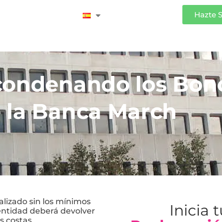
Iniciar Sesión
Hazte 
 condenando los Bon
 la Banca March
alizado sin los mínimos
Inicia 
 entidad deberá devolver
s costas.