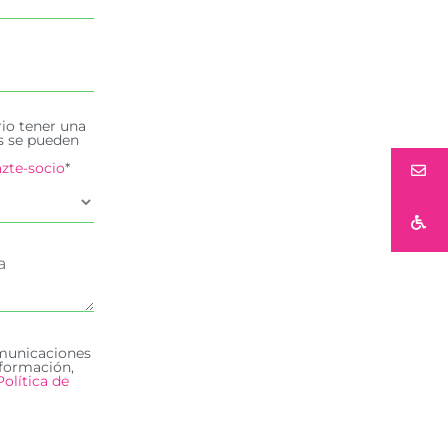
rio tener una
es se pueden
zte-socio
*
omunicaciones
formación,
Política de