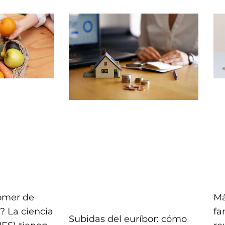
comer de
Má
? La ciencia
fa
Subidas del euríbor: cómo