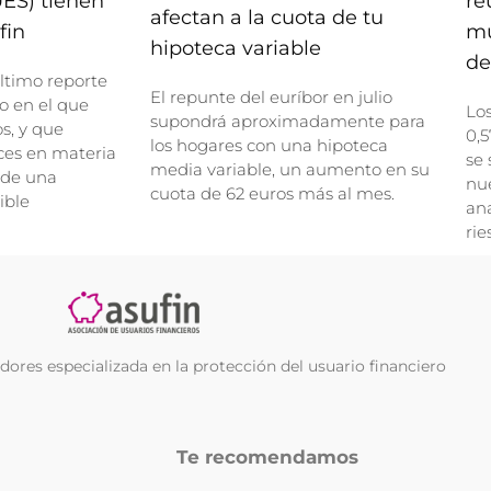
UES) tienen
re
afectan a la cuota de tu
fin
mu
hipoteca variable
de
ltimo reporte
El repunte del euríbor en julio
o en el que
Lo
supondrá aproximadamente para
, y que
0,5
los hogares con una hipoteca
ces en materia
se 
media variable, un aumento en su
 de una
nue
cuota de 62 euros más al mes.
ible
ana
rie
ores especializada en la protección del usuario financiero
Te recomendamos