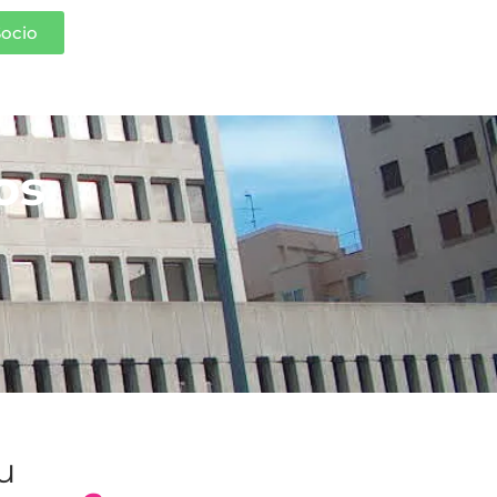
Socio
os
tu