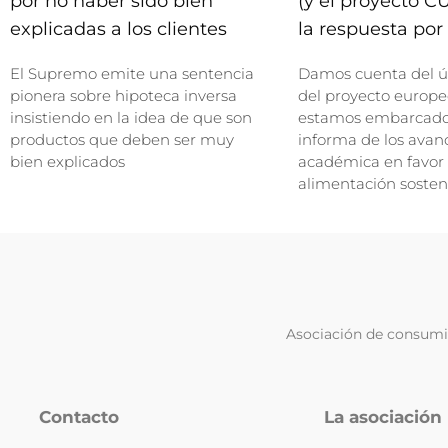
por no haber sido bien
(y el proyecto C
explicadas a los clientes
la respuesta por 
El Supremo emite una sentencia
Damos cuenta del ú
pionera sobre hipoteca inversa
del proyecto europe
insistiendo en la idea de que son
estamos embarcados
productos que deben ser muy
informa de los avan
bien explicados
académica en favor
alimentación sosten
Asociación de consumid
Contacto
La asociación