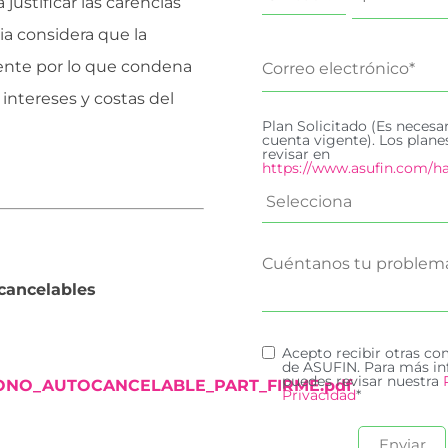
justificar las carencias
ia considera que la
tente por lo que condena
 intereses y costas del
Plan Solicitado (Es necesa
cuenta vigente). Los plan
revisar en
https://www.asufin.com/ha
cancelables
Acepto recibir otras c
de ASUFIN. Para más in
puedes revisar nuestra
ONO_AUTOCANCELABLE_PART_FIRME.pdf
Privacidad
*