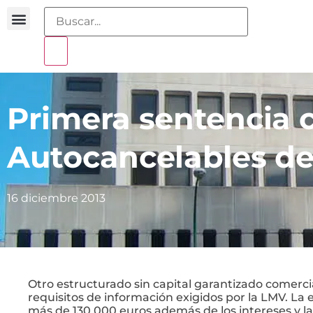
Buscador sentencias
Portal sobreendeudamiento
Primera sentencia
Autocancelables de
16 diciembre 2013
Otro estructurado sin capital garantizado comerci
requisitos de información exigidos por la LMV. La
más de 130.000 euros además de los intereses y la