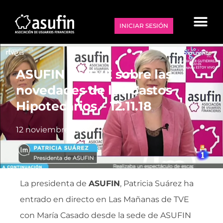
INICIAR SESIÓN
ASUFIN en TVE sobre las
novedades de los Gastos
Hipotecarios – 12.11.18
12 noviembre 2018
La presidenta de
ASUFIN
, Patricia Suárez ha
entrado en directo en Las Mañanas de TVE
con María Casado desde la sede de ASUFIN