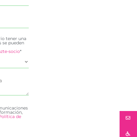
rio tener una
es se pueden
zte-socio
*
omunicaciones
formación,
Política de