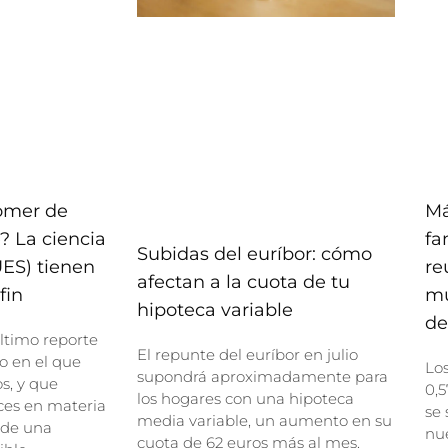
comer de
Má
? La ciencia
fa
Subidas del euríbor: cómo
UES) tienen
re
afectan a la cuota de tu
fin
mu
hipoteca variable
de
ltimo reporte
El repunte del euríbor en julio
o en el que
Lo
supondrá aproximadamente para
, y que
0,5
los hogares con una hipoteca
ces en materia
se 
media variable, un aumento en su
 de una
nue
cuota de 62 euros más al mes.