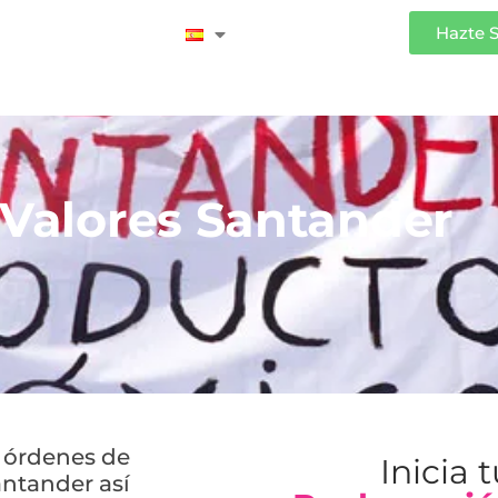
Iniciar Sesión
Hazte 
 Valores Santander
e órdenes de
Inicia 
antander así