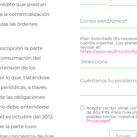
crédito que prestan
ta la comercialización
ulas las órdenes
Plan Solicitado (Es necesa
cuenta vigente). Los plan
revisar en
scripción la parte
https://www.asufin.com/ha
a consumación del
extensión de los
or lo que, tratándose
periódicas, a través
de las obligaciones
 no debe entenderse
Acepto recibir otras c
de ASUFIN. Para más in
ad es octubre del 2012,
puedes revisar nuestra
Privacidad
*
 la parte tuvo
omar conciencia de que