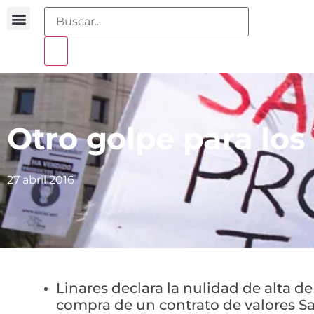
Buscador sentencias
Portal sobreendeudamiento
Otro golpe para los
27 abril 2016
Linares declara la nulidad de alta d
compra de un contrato de valores S