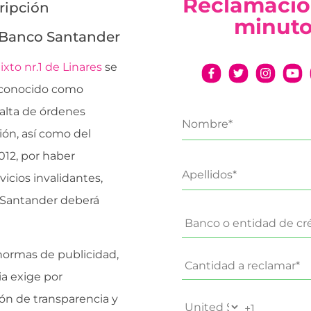
Reclamació
ripción
minut
l Banco Santander
xto nr.1 de Linares
se
o conocido como
 alta de órdenes
ción, así como del
2012, por haber
icios invalidantes,
El Santander deberá
 normas de publicidad,
ia exige por
ión de transparencia y