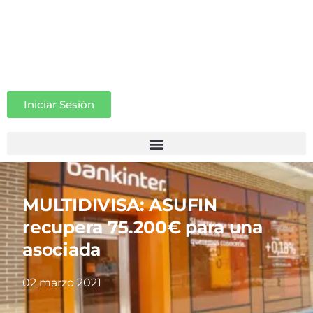
Iniciar Sesión
MULTIDIVISA: ASUFIN
recupera 75.200€ para una
asociada
02 marzo 2021