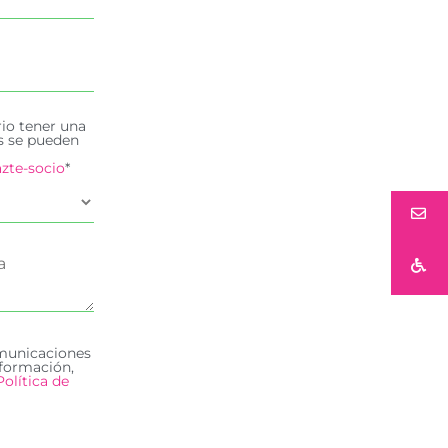
rio tener una
es se pueden
zte-socio
*
omunicaciones
formación,
Política de