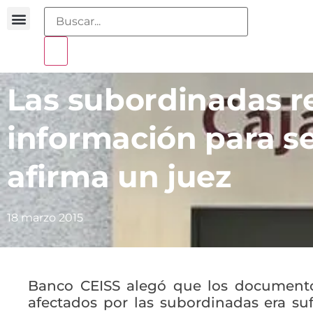
Buscador sentencias
Portal sobreendeudamiento
Las subordinadas 
información para se
afirma un juez
18 marzo 2015
Banco CEISS alegó que los documento
afectados por las subordinadas era suf