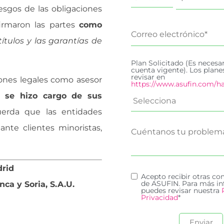
iesgos de las obligaciones
firmaron las partes
como
títulos y las garantías de
Plan Solicitado (Es necesa
cuenta vigente). Los plan
revisar en
ones legales como asesor
https://www.asufin.com/ha
 se hizo cargo de sus
erda que las entidades
ante clientes minoristas,
drid
Acepto recibir otras c
de ASUFIN. Para más in
ca y Soria, S.A.U.
puedes revisar nuestra
Privacidad
*