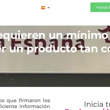
Iniciar Sesión
Hazte 
requieren un mínimo
r un producto tan co
s que firmaron los
Inicia 
iciente información