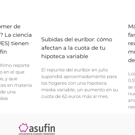
comer de
Má
? La ciencia
fa
Subidas del euríbor: cómo
UES) tienen
re
afectan a la cuota de tu
fin
mu
hipoteca variable
de
ltimo reporte
El repunte del euríbor en julio
o en el que
Lo
supondrá aproximadamente para
, y que
0,5
los hogares con una hipoteca
ces en materia
se 
media variable, un aumento en su
 de una
nue
cuota de 62 euros más al mes.
ible
ana
rie