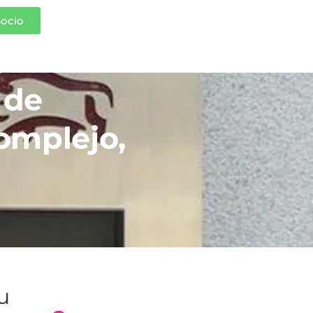
Socio
 de
mplejo,
tu