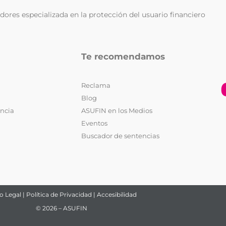
ores especializada en la protección del usuario financiero
Te recomendamos
Reclama
Blog
encia
ASUFIN en los Medios
Eventos
Buscador de sentencias
o Legal
|
Política de Privacidad
|
Accesibilidad
© 2026 – ASUFIN