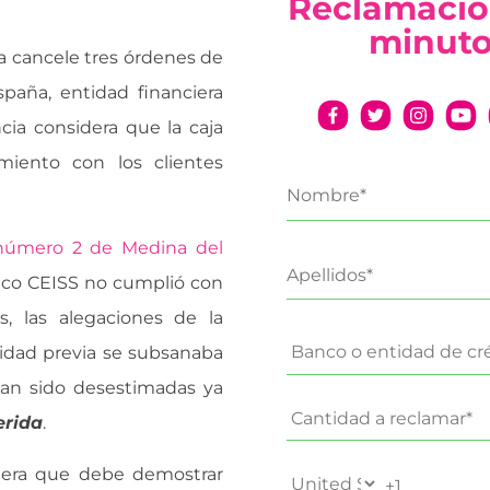
Reclamació
minut
ia cancele tres órdenes de
paña, entidad financiera
ia considera que la caja
iento con los clientes
 número 2 de Medina del
nco CEISS no cumplió con
s, las alegaciones de la
cidad previa se subsanaba
han sido desestimadas ya
erida
.
ciera que debe demostrar