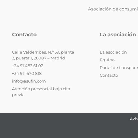
Asociación de consumid
Contacto
La asociación
Calle Valderribas, N.º 59, planta
La asociación
3, puerta 1, 28007 – Madrid
Equipo
+34 91 483 61 02
Portal de transpar
+34 911 670 818
Contacto
info@asufin.com
Atención presencial bajo cita
previa
Avis