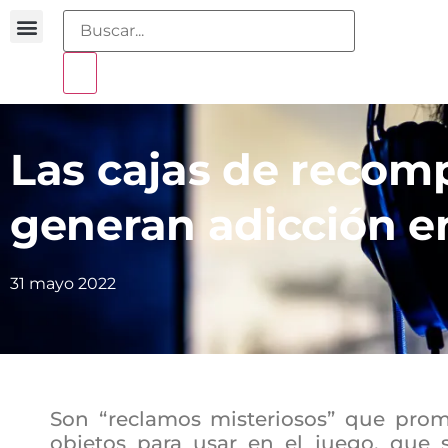
Buscador sentencias
Portal sobreendeudamiento
Las cajas de recom
generan adicción en
31 mayo 2022
Son “reclamos misteriosos” que prom
objetos para usar en el juego, que