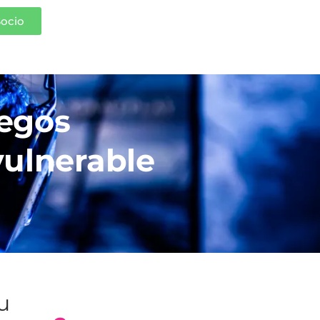
Socio
uegos
vulnerable
tu