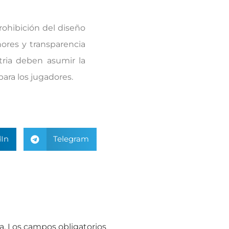
ohibición del diseño
ores y transparencia
stria deben asumir la
ara los jugadores.
In
Telegram
a.
Los campos obligatorios