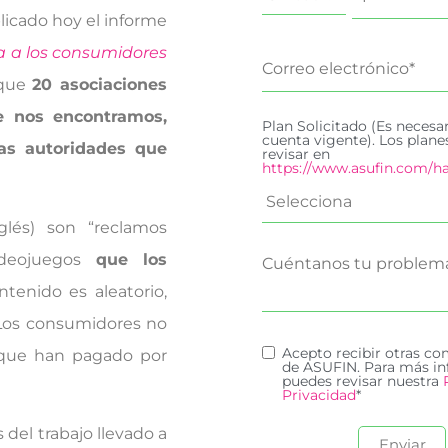
icado hoy el informe
a a los consumidores
 que
20 asociaciones
e nos encontramos,
Plan Solicitado (Es necesa
cuenta vigente). Los plan
las autoridades que
revisar en
https://www.asufin.com/ha
glés) son “reclamos
videojuegos
que los
ontenido es aleatorio,
 Los consumidores no
Acepto recibir otras c
 que han pagado por
de ASUFIN. Para más in
puedes revisar nuestra
Privacidad
*
s del trabajo llevado a