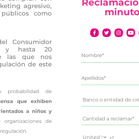
Reclamació
keting agresivo,
minut
 públicos como
del Consumidor
as y hasta 20
re las que nos
ulación de este
y probabilidad de
pensa que exhiben
rientados a niños y
 organizaciones de
egulación.