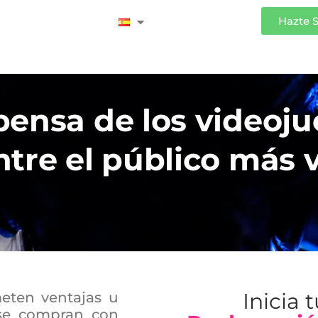
Iniciar Sesión
Hazte 
pensa de los videoj
tre el público más 
Inicia 
eten ventajas u
 se compran con