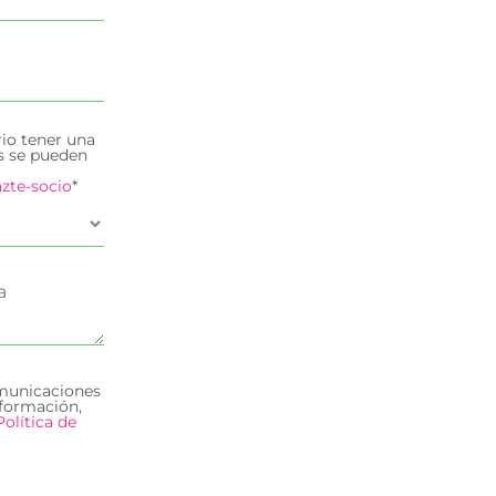
rio tener una
es se pueden
zte-socio
*
omunicaciones
formación,
Política de