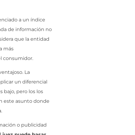
renciado a un índice
esada de información no
sidera que la entidad
ba más
el consumidor.
ventajoso. La
plicar un diferencial
bajo, pero los los
 en este asunto donde
.
rmación o publicidad
l juez puede basar