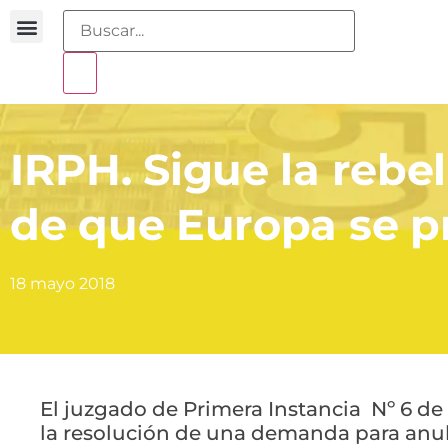
Buscador sentencias
Portal sobreendeudamiento
IRPH. Sigue la rebel
de que Europa se p
18 mayo 2018
El juzgado de Primera Instancia Nº 6 d
la resolución de una demanda para anula