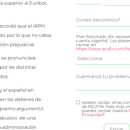
a superior al Euribor,
 recordó que el IRPH
do, por lo que no cabía
Plan Solicitado (Es necesa
cuenta vigente). Los plan
ón prejudicial.
revisar en
https://www.asufin.com/ha
E se pronunciara
por las distintas
dos.
y el español en
 en los deberes de
Acepto recibir otras c
de ASUFIN. Para más in
 Supremo argumentó
puedes revisar nuestra
Privacidad
*
r abusivo de una
ia administración