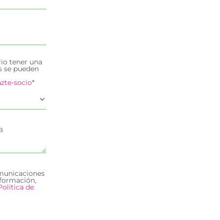
rio tener una
es se pueden
zte-socio
*
omunicaciones
formación,
Política de