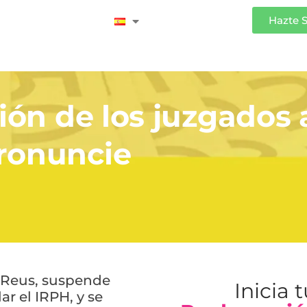
Iniciar Sesión
Hazte 
ión de los juzgados 
ronuncie
e Reus, suspende
Inicia 
r el IRPH, y se