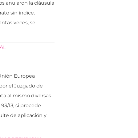
s anularon la cláusula
ato sin índice.
ntas veces, se
AL
a Unión Europea
 por el Juzgado de
ta al mismo diversas
 93/13, si procede
ulte de aplicación y