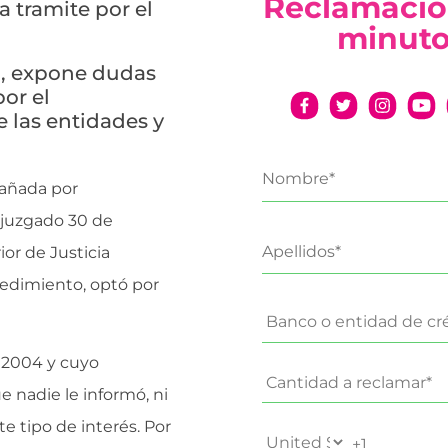
Reclamació
a tramite por el
minut
to, expone dudas
or el
e las entidades y
 añada por
l juzgado 30 de
ior de Justicia
cedimiento, optó por
n 2004 y cuyo
 nadie le informó, ni
e tipo de interés. Por