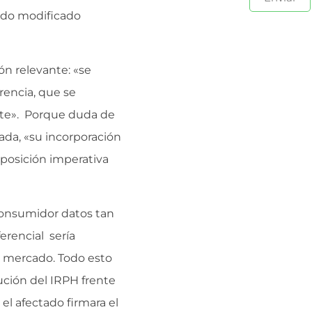
ido modificado
ón relevante: «se
rencia, que se
nte». Porque duda de
ada, «su incorporación
sposición imperativa
 consumidor datos tan
erencial sería
el mercado. Todo esto
lución del IRPH frente
el afectado firmara el