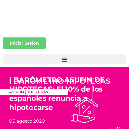
Iniciar Sesión
I BARÓMETRO ASUFIN DE
HIPOTECAS: El 10% de los
españoles renuncia a
hipotecarse
06 agosto 2020