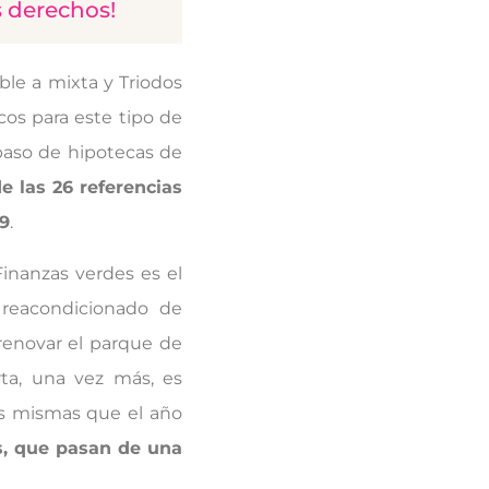
s derechos!
ble a mixta y Triodos
cos para este tipo de
spaso de hipotecas de
de las 26 referencias
9
.
Finanzas verdes es el
o reacondicionado de
renovar el parque de
rta, una vez más, es
las mismas que el año
s, que pasan de una