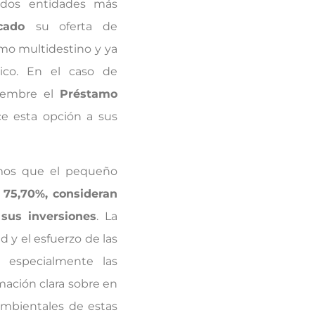
 dos entidades más
icado
su oferta de
mo multidestino y ya
rico. En el caso de
tiembre el
Préstamo
e esta opción a sus
amos que el pequeño
 75,70%, consideran
 sus inversiones
. La
d y el esfuerzo de las
, especialmente las
mación clara sobre en
oambientales de estas