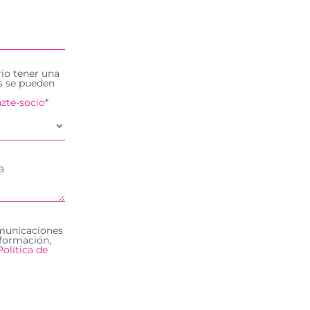
rio tener una
es se pueden
zte-socio
*
omunicaciones
formación,
Política de