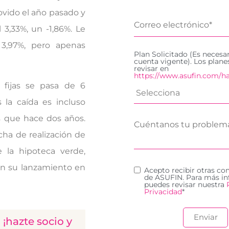
ovido el año pasado y
3,33%, un -1,86%. Le
 3,97%, pero apenas
Plan Solicitado (Es necesa
cuenta vigente). Los plan
revisar en
https://www.asufin.com/ha
 fijas se pasa de 6
s la caída es incluso
s que hace dos años.
ha de realización de
e la hipoteca verde,
en su lanzamiento en
Acepto recibir otras c
de ASUFIN. Para más in
puedes revisar nuestra
Privacidad
*
¡hazte socio y