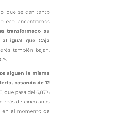
to, que se dan tanto
lo eco, encontramos
ha
transformado su
, al igual que Caja
terés también bajan,
025.
los siguen la misma
ferta, pasando de 12
E, que pasa del 6,87%
de más de cinco años
úa en el momento de