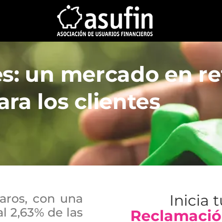
es: un mercado en re
ra los clientes
aros, con una
Inicia 
l 2,63% de las
Reclamació