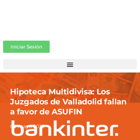
Iniciar Sesión
Hipoteca Multidivisa: Los
Juzgados de Valladolid fallan
a favor de ASUFIN
09 mayo 2018