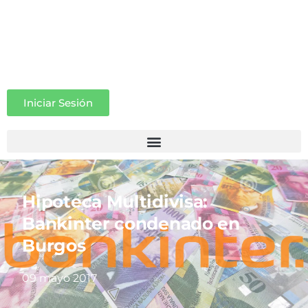
Iniciar Sesión
Hipoteca Multidivisa:
Bankinter condenado en
Burgos
09 mayo 2017