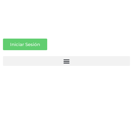
Iniciar Sesión
El Seminario SWAPS 6 en los
medios
16 junio 2011