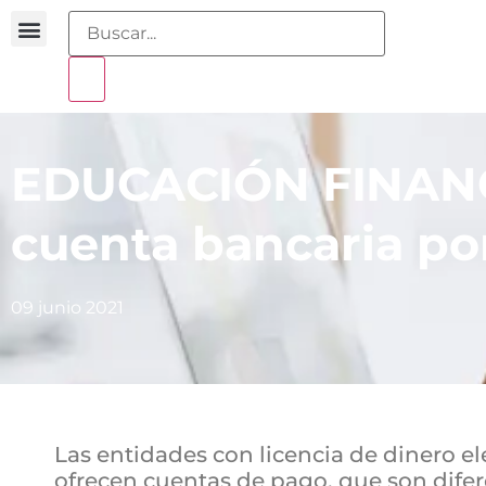
Portal sobreendeudamiento
EDUCACIÓN FINANCI
cuenta bancaria por
09 junio 2021
Las entidades con licencia de dinero el
ofrecen cuentas de pago, que son difer