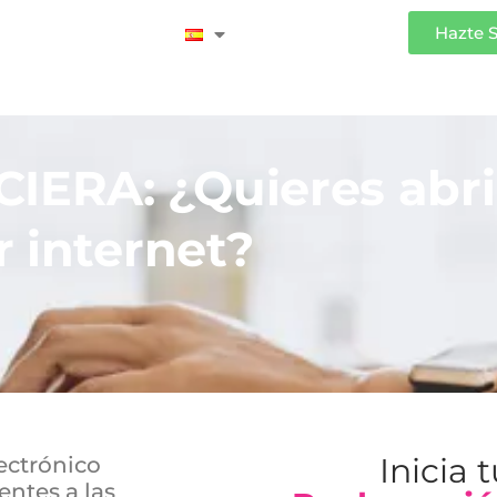
Iniciar Sesión
Hazte 
ERA: ¿Quieres abri
 internet?
Inicia 
ectrónico
entes a las