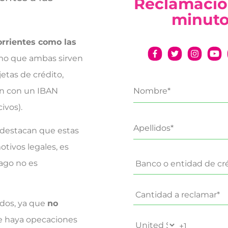
Reclamació
minut
orrientes como las
o que ambas sirven
jetas de crédito,
an con un IBAN
ivos).
, destacan que estas
tivos legales, es
pago no es
ados, ya que
no
e haya opecaciones