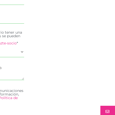
rio tener una
es se pueden
zte-socio
*
omunicaciones
formación,
Política de