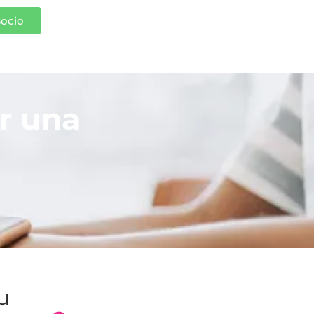
Socio
r una
tu