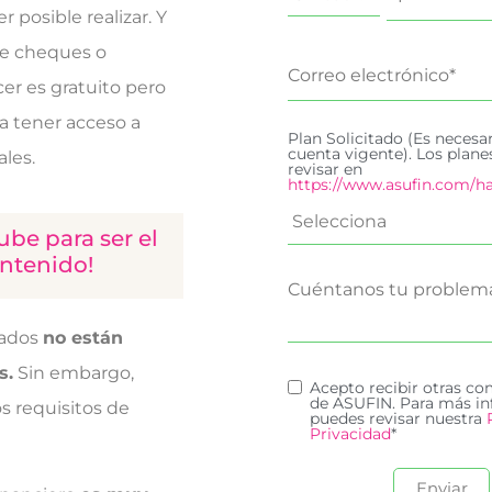
 posible realizar. Y
de cheques o
er es gratuito pero
a tener acceso a
Plan Solicitado (Es necesa
cuenta vigente). Los plan
ales.
revisar en
https://www.asufin.com/ha
ube para ser el
ontenido!
tados
no están
s.
Sin embargo,
Acepto recibir otras c
de ASUFIN. Para más in
s requisitos de
puedes revisar nuestra
Privacidad
*