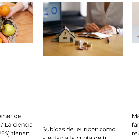
comer de
Má
? La ciencia
fa
Subidas del euríbor: cómo
UES) tienen
re
afectan a la cuota de tu