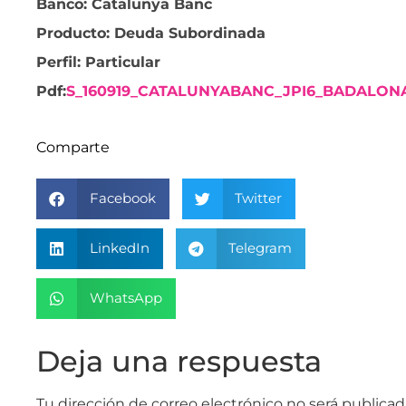
Banco: Catalunya Banc
Producto: Deuda Subordinada
Perfil: Particular
Pdf:
S_160919_CATALUNYABANC_JPI6_BADALO
Comparte
Facebook
Twitter
LinkedIn
Telegram
WhatsApp
Deja una respuesta
Tu dirección de correo electrónico no será publicad