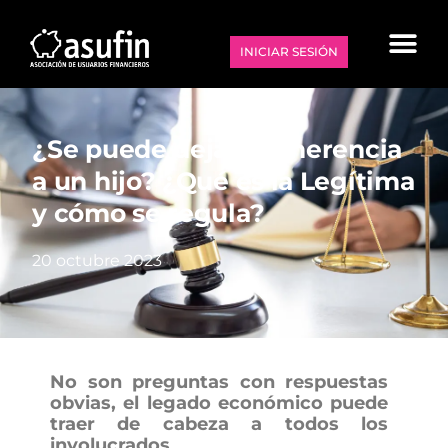
INICIAR SESIÓN
¿Se puede dejar sin herencia
a un hijo? ¿Qué es la Legítima
y cómo se regula?
20 octubre 2023
No son preguntas con respuestas
obvias, el legado económico puede
traer de cabeza a todos los
involucrados