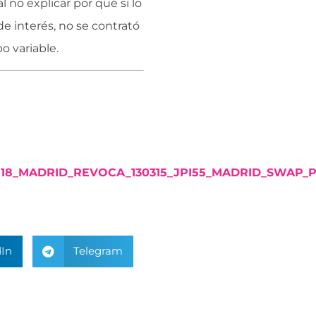
 no explicar por qué si lo
e interés, no se contrató
o variable.
P18_MADRID_REVOCA_130315_JPI55_MADRID_SWAP_P
In
Telegram