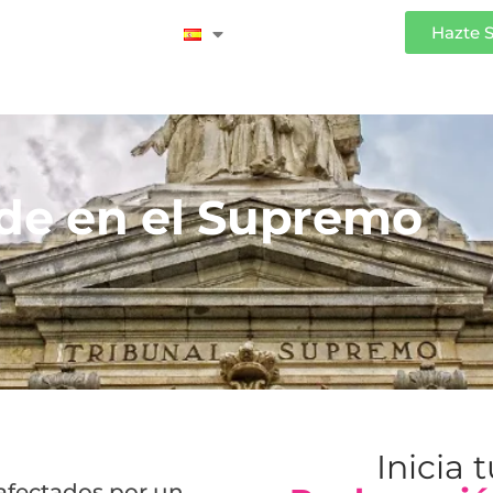
Iniciar Sesión
Hazte 
rde en el Supremo
Inicia 
 afectados por un