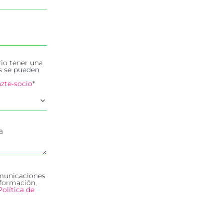
rio tener una
es se pueden
zte-socio
*
omunicaciones
formación,
Política de