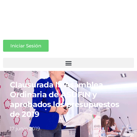
Iniciar Sesión
Clausurada la Asamblea
Ordinaria de ASUFIN y
aprobados los presupuestos
de 2019
17 junio 2019