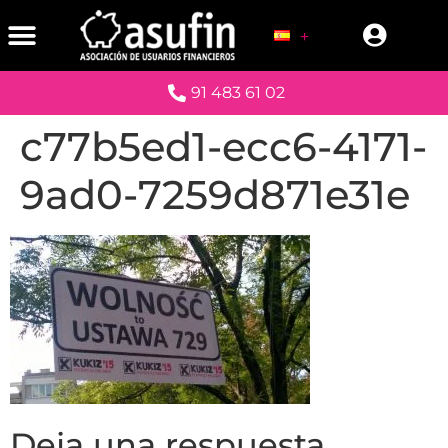
91 483 61 02
c77b5ed1-ecc6-4171-
9ad0-7259d871e31e
Deja una respuesta