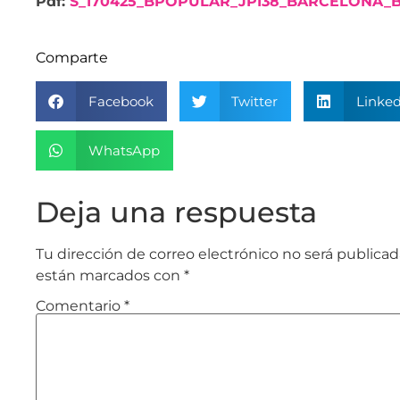
Pdf:
S_170425_BPOPULAR_JPI38_BARCELONA_B
Comparte
Facebook
Twitter
Linked
WhatsApp
Deja una respuesta
Tu dirección de correo electrónico no será publicad
están marcados con
*
Comentario
*