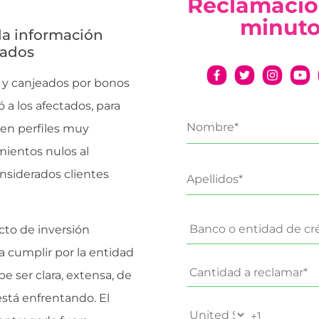
Reclamació
minut
la información
tados
9 y canjeados por bonos
a los afectados, para
nen perfiles muy
mientos nulos al
onsiderados clientes
cto de inversión
a cumplir por la entidad
be ser clara, extensa, de
está enfrentando. El