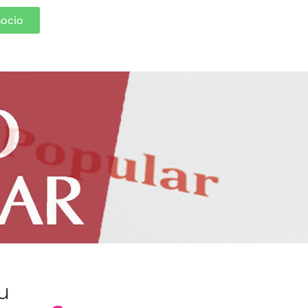
Socio
n
tu