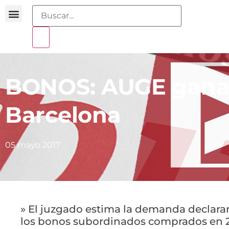
Buscador sentencias
Portal sobreendeudamiento
BONOS: AUGE gana 
Barcelona
05 mayo 2017
» El juzgado estima la demanda declara
los bonos subordinados comprados en 2