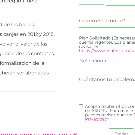
entregada fuera
d de los bonos
 canjes en 2012 y 2015.
Plan Solicitado (Es necesa
cuenta vigente). Los plan
lver el valor de las
revisar en
https://www.asufin.com/ha
gencia de los contratos.
 formalización de la
deberán ser abonadas
Acepto recibir otras c
de ASUFIN. Para más in
puedes revisar nuestra
Privacidad
*