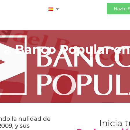
Iniciar Sesión
Hazte 
a Banco Popular e
ndo la nulidad de
Inicia 
009, y sus