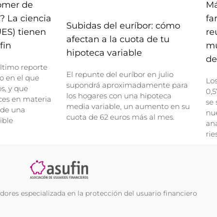
comer de
Má
? La ciencia
fa
Subidas del euríbor: cómo
UES) tienen
re
afectan a la cuota de tu
fin
mu
hipoteca variable
de
ltimo reporte
El repunte del euríbor en julio
o en el que
Lo
supondrá aproximadamente para
, y que
0,5
los hogares con una hipoteca
ces en materia
se 
media variable, un aumento en su
 de una
nue
cuota de 62 euros más al mes.
ible
ana
rie
ores especializada en la protección del usuario financiero