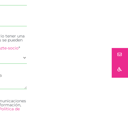
rio tener una
es se pueden
zte-socio
*
omunicaciones
formación,
Política de