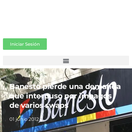
Iniciar Sesión
Banesto pierde una demanda
que interpuso por impagos
de varios swaps
01 junio 2012