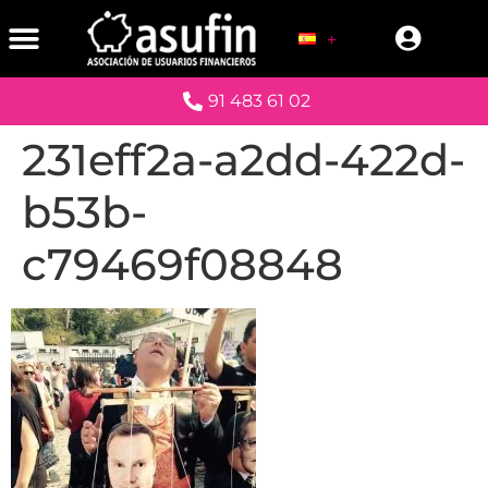
91 483 61 02
231eff2a-a2dd-422d-
b53b-
c79469f08848