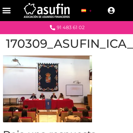
91 483 61 02
170309_ASUFIN_ICA